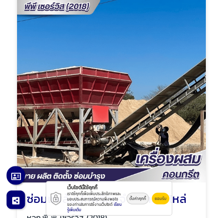
เว็บไซต์นี้ใช้คุกกี้
ซ่อมแพล้นปูนพร้อมจำหน่ายอะไหล่
เราใช้คุกกี้เพื่อเพิ่มประสิทธิภาพและ
ตั้งค่าคุกกี้
ยอมรับ
มอบประสบการณ์ความพึงพอใจ
ของท่านในการใช้งานเว็บไซต์
เรียน
รู้เพิ่มเติม
หจก.พี พี เซอร์วิส (2018)