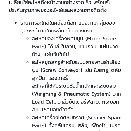
เปลี่ยนใส่อะไหล่ถึงหน้างานอย่างรวดเร็ว พร้อมรับ
ประกันคุณภาพของอะไหล่และผลงานการติดตั้ง
รายการอะไหล่ในคลังสต๊อก แบ่งตามกลุ่มของ
อุปกรณ์ภายในแพล้น ตัวอย่างเช่น
อะไหล่ของเครื่องผสมปูน (Mixer Spare
Parts) ได้แก่ ใบกวน, แขนกวน, แผ่นปาด
ข้าง, แผ่นซับในโม่
อะไหล่ชุดสกรูสำหรับระบบสายพานลำเลียง
ปูน (Screw Conveyor) เช่น ใบสกรู, ตลับ
ลูกปืน, แฮงเกอร์
อะไหล่ที่ใช้กับระบบชั่งน้ำหนักและระบบลม
(Weighing & Pneumatic System) อาทิ
Load Cell, วาล์วบัตเตอร์ฟลาย, กระบอก
ลม, โซลินอยด์วาล์ว
อะไหล่เครื่องโกยหินทราย (Scraper Spare
Parts) ทั้งคลัชเครน, สลิง, เฟืองโซ่, เบรค